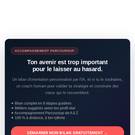
ACCOMPAGNEMENT PARCOURSUP
Ton avenir est trop important
pour le laisser au hasard.
Un bilan d'orientation personnalisé par l'IA, et si tu le souhaites,
un coach humain pour valider ta stratégie et construire des
vœux qui te ressemblent.
✦ Bilan complet en 8 étapes guidées
✦ Métiers suggérés selon ton profil réel
✦ Accompagnement Parcoursup de A à Z
✦ 100 % à distance, à ton rythme
DÉMARRER MON BILAN GRATUITEMENT →