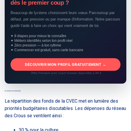
dès le premier coup ?
Beaucoup de lycéens choisissent leurs vœux Parcoursup par
défaut, par pression ou par manque d'information. Notre parcours
guidé t'aide à faire un choix qui vient vraiment de toi.
✦ 8 étapes pour mieux te connaître
✦ Métiers identifiés selon ton profil réel
✦ Zéro pression — à ton rythme
✦ Commencer est gratuit, sans carte bancaire
DÉCOUVRIR MON PROFIL GRATUITEMENT →
Offre Premium avec coach humain disponible à 99 €
Une répartition des coûts discutable
La répartition des fonds de la CVEC met en lumière des
priorités budgétaires discutables. Les dépenses du réseau
des Crous se ventilent ainsi :
30 % pour la culture,