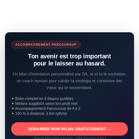
ACCOMPAGNEMENT PARCOURSUP
Ton avenir est trop important
pour le laisser au hasard.
Un bilan d'orientation personnalisé par l'IA, et si tu le souhaites,
un coach humain pour valider ta stratégie et construire des
vœux qui te ressemblent.
✦ Bilan complet en 8 étapes guidées
✦ Métiers suggérés selon ton profil réel
✦ Accompagnement Parcoursup de A à Z
✦ 100 % à distance, à ton rythme
DÉMARRER MON BILAN GRATUITEMENT →
Gratuit sans carte bancaire · Offre Premium à 99 €