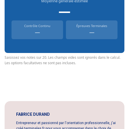
Moyenne générale estimée
—
Contrôle Continu
Épreuves Terminales
—
—
Saisissez vos notes sur 20. Les champs vides sont ignorés dans le calcul.
Les options facultatives ne sont pas incluses.
FABRICE DURAND
Entrepreneur et passionné par l'orientation professionnelle, j'ai
créé terminales.fr pour vous accompagner dans le choix de