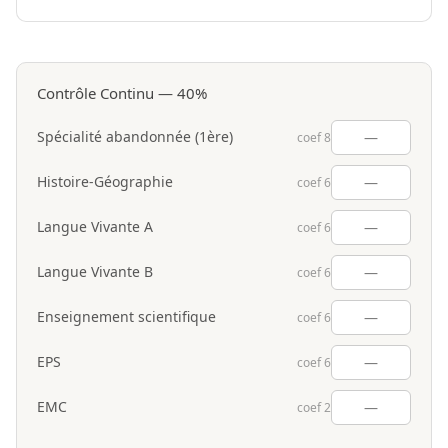
Contrôle Continu — 40%
Spécialité abandonnée (1ère)
coef 8
Histoire-Géographie
coef 6
Langue Vivante A
coef 6
Langue Vivante B
coef 6
Enseignement scientifique
coef 6
EPS
coef 6
EMC
coef 2