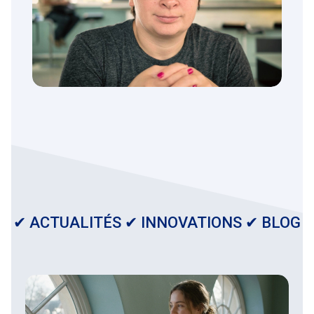
Exemple de CV type pour Parcoursup
Parcoursup : sans cette moyenne, vos
chances d’admission sont proches de
zéro
✔ ACTUALITÉS ✔ INNOVATIONS ✔ BLOG