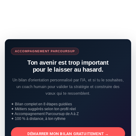
ACCOMPAGNEMENT PARCOURSUP
Ton avenir est trop important
pour le laisser au hasard.
Un bilan d'orientation personnalisé par l'IA, et si tu le souhaites,
un coach humain pour valider ta stratégie et construire des
vœux qui te ressemblent.
✦ Bilan complet en 8 étapes guidées
✦ Métiers suggérés selon ton profil réel
✦ Accompagnement Parcoursup de A à Z
✦ 100 % à distance, à ton rythme
DÉMARRER MON BILAN GRATUITEMENT →