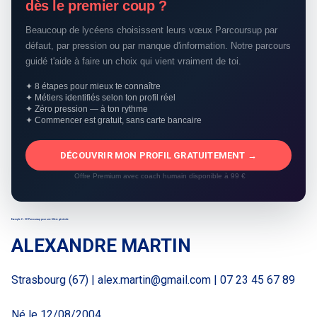
dès le premier coup ?
Beaucoup de lycéens choisissent leurs vœux Parcoursup par
défaut, par pression ou par manque d'information. Notre parcours
guidé t'aide à faire un choix qui vient vraiment de toi.
✦ 8 étapes pour mieux te connaître
✦ Métiers identifiés selon ton profil réel
✦ Zéro pression — à ton rythme
✦ Commencer est gratuit, sans carte bancaire
DÉCOUVRIR MON PROFIL GRATUITEMENT →
Offre Premium avec coach humain disponible à 99 €
Exemple 2 : CV Parcoursup pour une filière générale
ALEXANDRE MARTIN
Strasbourg (67) |
alex.martin@gmail.com
| 07 23 45 67 89
Né le 12/08/2004