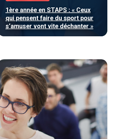
1ère année en STAPS : « Ceux
qui pensent faire du sport pour
s’amuser vont vite déchanter »