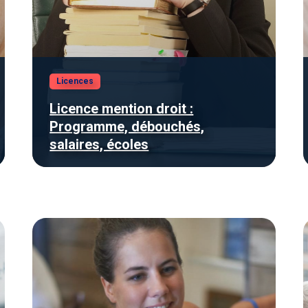
Licences
Licence mention droit :
Programme, débouchés,
salaires, écoles