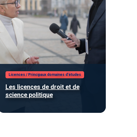
Licences
/
Principaux domaines d'études
Les licences de droit et de
science politique