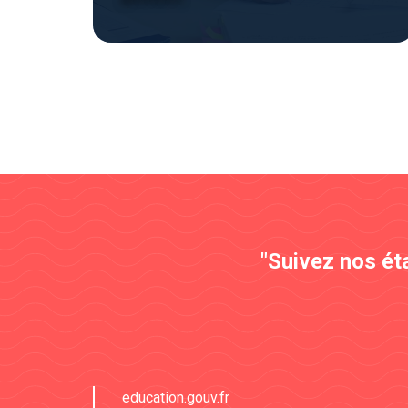
"Suivez nos ét
education.gouv.fr