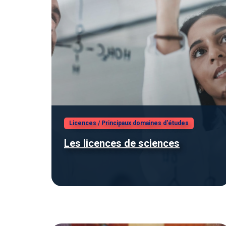
Licences
/
Principaux domaines d'études
Les licences de sciences