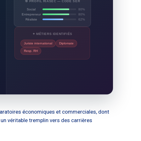
🎯 PROFIL RIASEC — CODE SER
Social
80%
Entrepreneur
80%
Réaliste
62%
✦ MÉTIERS IDENTIFIÉS
Juriste international
Diplomate
Resp. RH
réparatoires économiques et commerciales, dont
 un véritable tremplin vers des carrières