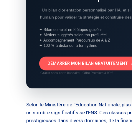
Un bilan d'orientation personnalisé par l'IA, et s
humain pour valider ta stratégie et construire de
✦ Bilan complet en 8 étapes guidées
✦ Métiers suggérés selon ton profil réel
✦ Accompagnement Parcoursup de A à Z
✦ 100 % à distance, à ton rythme
DÉMARRER MON BILAN GRATUITEMENT 
Gratuit sans carte bancaire · Offre Premium à 99 €
Selon le Ministère de l’Education Nationale, p
un nombre significatif vise l’ENS. Ces classes pr
prestigieuses dans divers domaines, de la finan