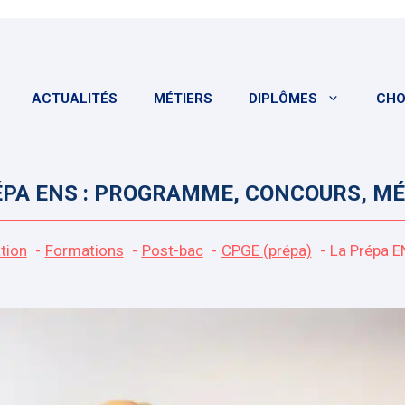
ACTUALITÉS
MÉTIERS
DIPLÔMES
CHO
ÉPA ENS : PROGRAMME, CONCOURS, MÉT
tion
Formations
Post-bac
CPGE (prépa)
La Prépa E