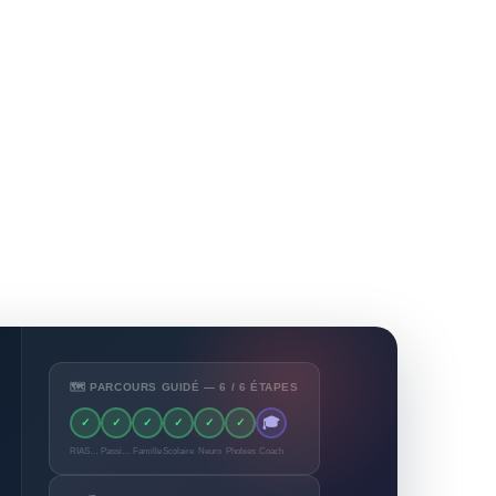
🗺️ PARCOURS GUIDÉ — 6 / 6 ÉTAPES
🎓
✓
✓
✓
✓
✓
✓
RIASEC
Passions
Famille
Scolaire
Neuro
Phobies
Coach