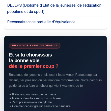
DEJEPS (Diplôme d’État de la jeunesse, de l’éducation
populaire et du sport)
Reconnaissance partielle d’équivalence
BILAN D'ORIENTATION GRATUIT
Et si tu choisissais
la bonne voie
dès le premier coup ?
Beaucoup de lycéens choisissent leurs vœux Parcoursup par
défaut, par pression ou par manque d'information. Notre parcours
guidé t'aide à faire un choix qui vient vraiment de toi.
✦ 8 étapes pour mieux te connaître
✦ Métiers identifiés selon ton profil réel
✦ Zéro pression — à ton rythme
✦ Commencer est gratuit, sans carte bancaire