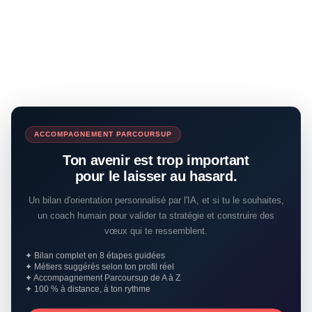
ACCOMPAGNEMENT PARCOURSUP
Ton avenir est trop important
pour le laisser au hasard.
Un bilan d'orientation personnalisé par l'IA, et si tu le souhaites,
un coach humain pour valider ta stratégie et construire des
vœux qui te ressemblent.
✦ Bilan complet en 8 étapes guidées
✦ Métiers suggérés selon ton profil réel
✦ Accompagnement Parcoursup de A à Z
✦ 100 % à distance, à ton rythme