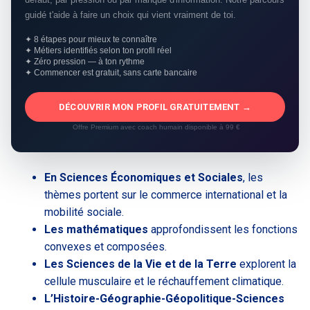
guidé t'aide à faire un choix qui vient vraiment de toi.
✦ 8 étapes pour mieux te connaître
✦ Métiers identifiés selon ton profil réel
✦ Zéro pression — à ton rythme
✦ Commencer est gratuit, sans carte bancaire
DÉCOUVRIR MON PROFIL GRATUITEMENT →
Offre Premium avec coach humain disponible à 99 €
En Sciences Économiques et Sociales
, les
thèmes portent sur le commerce international et la
mobilité sociale.
Les mathématiques
approfondissent les fonctions
convexes et composées.
Les Sciences de la Vie et de la Terre
explorent la
cellule musculaire et le réchauffement climatique.
L’Histoire-Géographie-Géopolitique-Sciences