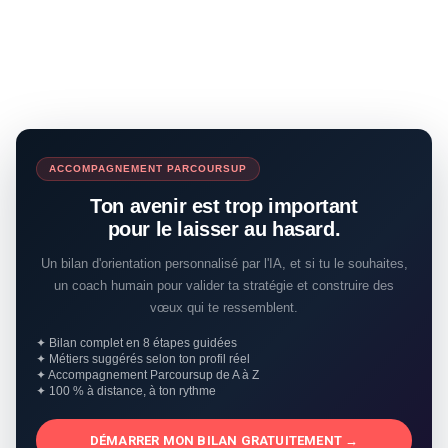
ACCOMPAGNEMENT PARCOURSUP
Ton avenir est trop important
pour le laisser au hasard.
Un bilan d'orientation personnalisé par l'IA, et si tu le souhaites,
un coach humain pour valider ta stratégie et construire des
vœux qui te ressemblent.
✦ Bilan complet en 8 étapes guidées
✦ Métiers suggérés selon ton profil réel
✦ Accompagnement Parcoursup de A à Z
✦ 100 % à distance, à ton rythme
DÉMARRER MON BILAN GRATUITEMENT →