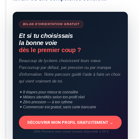
BILAN D'ORIENTATION GRATUIT
Et si tu choisissais
la bonne voie
dès le premier coup ?
Beaucoup de lycéens choisissent leurs vœux
Parcoursup par défaut, par pression ou par manque
d'information. Notre parcours guidé t'aide à faire un choix
qui vient vraiment de toi.
✦ 8 étapes pour mieux te connaître
✦ Métiers identifiés selon ton profil réel
✦ Zéro pression — à ton rythme
✦ Commencer est gratuit, sans carte bancaire
DÉCOUVRIR MON PROFIL GRATUITEMENT →
Offre Premium avec coach humain disponible à 99 €