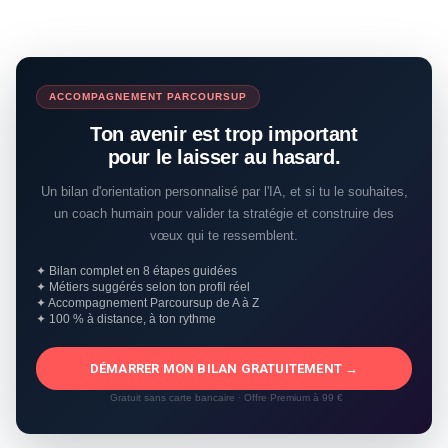
ACCOMPAGNEMENT PARCOURSUP
Ton avenir est trop important
pour le laisser au hasard.
Un bilan d'orientation personnalisé par l'IA, et si tu le souhaites,
un coach humain pour valider ta stratégie et construire des
vœux qui te ressemblent.
✦ Bilan complet en 8 étapes guidées
✦ Métiers suggérés selon ton profil réel
✦ Accompagnement Parcoursup de A à Z
✦ 100 % à distance, à ton rythme
DÉMARRER MON BILAN GRATUITEMENT →
Gratuit sans carte bancaire · Offre Premium à 99 €