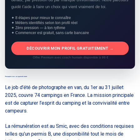
guidé t'aide à faire un choix qui vient vraiment de toi.
✦ 8 étapes pour mieux te connaître
✦ Métiers identifiés selon ton profil réel
✦ Zéro pression — à ton rythme
✦ Commencer est gratuit, sans carte bancaire
DÉCOUVRIR MON PROFIL GRATUITEMENT →
Offre Premium avec coach humain disponible à 99 €
Photographe en van : une opportunité estivale
Le job d’été de photographe en van, du 1er au 31 juillet
2025, couvre 74 campings en France. La mission principale
est de capturer l’esprit du camping et la convivialité entre
campeurs.
La rémunération est au Smic, avec des conditions requises
telles qu’un permis B, une disponibilité tout le mois de