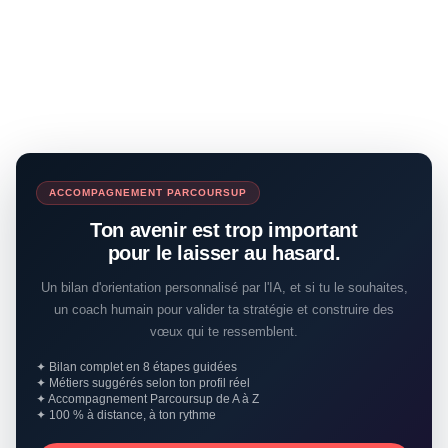
ACCOMPAGNEMENT PARCOURSUP
Ton avenir est trop important
pour le laisser au hasard.
Un bilan d'orientation personnalisé par l'IA, et si tu le souhaites,
un coach humain pour valider ta stratégie et construire des
vœux qui te ressemblent.
✦ Bilan complet en 8 étapes guidées
✦ Métiers suggérés selon ton profil réel
✦ Accompagnement Parcoursup de A à Z
✦ 100 % à distance, à ton rythme