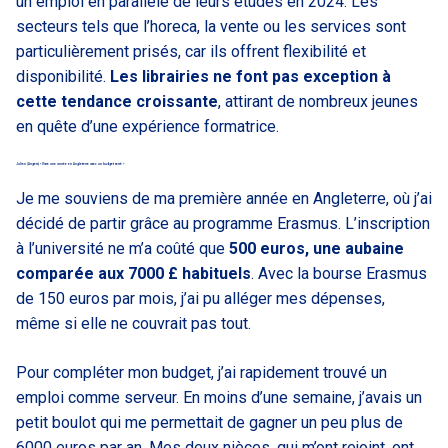
un emploi en parallèle de leurs études en 2024. Les
secteurs tels que l’horeca, la vente ou les services sont
particulièrement prisés, car ils offrent flexibilité et
disponibilité.
Les librairies ne font pas exception à
cette tendance croissante
, attirant de nombreux jeunes
en quête d’une expérience formatrice.
Julien (Angers) « Vivre une année en Angleterre avec un budget serré »
Je me souviens de ma première année en Angleterre, où j’ai
décidé de partir grâce au programme Erasmus. L’inscription
à l’université ne m’a coûté que
500 euros, une aubaine
comparée aux 7000 £ habituels
. Avec la bourse Erasmus
de 150 euros par mois, j’ai pu alléger mes dépenses,
même si elle ne couvrait pas tout.
Pour compléter mon budget, j’ai rapidement trouvé un
emploi comme serveur. En moins d’une semaine, j’avais un
petit boulot qui me permettait de gagner un peu plus de
6000 euros par an. Mes deux nièces, qui m’ont rejoint, ont