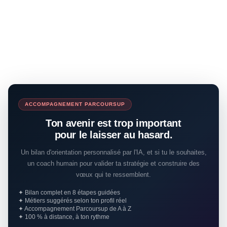
ACCOMPAGNEMENT PARCOURSUP
Ton avenir est trop important
pour le laisser au hasard.
Un bilan d'orientation personnalisé par l'IA, et si tu le souhaites,
un coach humain pour valider ta stratégie et construire des
vœux qui te ressemblent.
✦ Bilan complet en 8 étapes guidées
✦ Métiers suggérés selon ton profil réel
✦ Accompagnement Parcoursup de A à Z
✦ 100 % à distance, à ton rythme