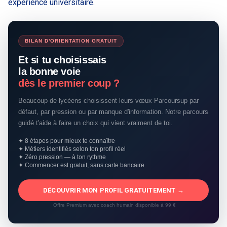
expérience universitaire.
BILAN D'ORIENTATION GRATUIT
Et si tu choisissais
la bonne voie
dès le premier coup ?
Beaucoup de lycéens choisissent leurs vœux Parcoursup par
défaut, par pression ou par manque d'information. Notre parcours
guidé t'aide à faire un choix qui vient vraiment de toi.
✦ 8 étapes pour mieux te connaître
✦ Métiers identifiés selon ton profil réel
✦ Zéro pression — à ton rythme
✦ Commencer est gratuit, sans carte bancaire
DÉCOUVRIR MON PROFIL GRATUITEMENT →
Offre Premium avec coach humain disponible à 99 €