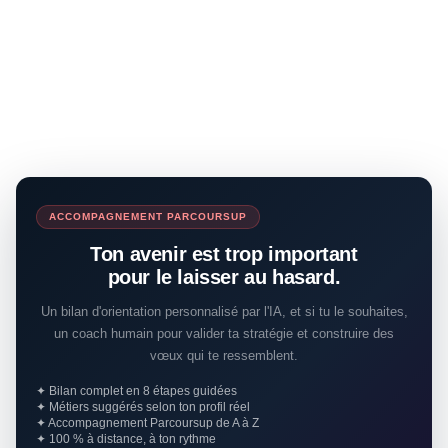
ACCOMPAGNEMENT PARCOURSUP
Ton avenir est trop important
pour le laisser au hasard.
Un bilan d'orientation personnalisé par l'IA, et si tu le souhaites,
un coach humain pour valider ta stratégie et construire des
vœux qui te ressemblent.
✦ Bilan complet en 8 étapes guidées
✦ Métiers suggérés selon ton profil réel
✦ Accompagnement Parcoursup de A à Z
✦ 100 % à distance, à ton rythme