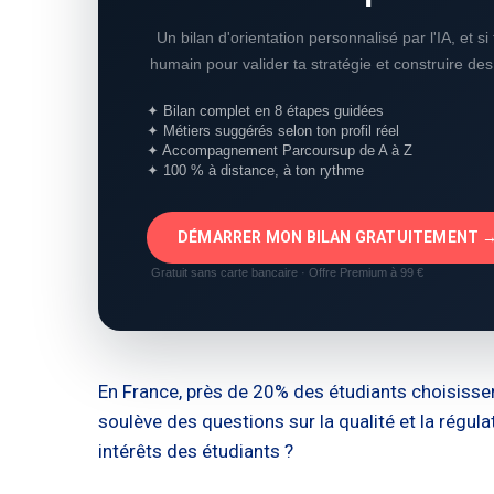
Un bilan d'orientation personnalisé par l'IA, et s
humain pour valider ta stratégie et construire de
✦ Bilan complet en 8 étapes guidées
✦ Métiers suggérés selon ton profil réel
✦ Accompagnement Parcoursup de A à Z
✦ 100 % à distance, à ton rythme
DÉMARRER MON BILAN GRATUITEMENT 
Gratuit sans carte bancaire · Offre Premium à 99 €
En France, près de 20% des étudiants choisissen
soulève des questions sur la qualité et la régu
intérêts des étudiants ?