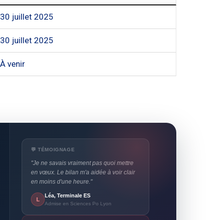
30 juillet 2025
30 juillet 2025
À venir
💬 TÉMOIGNAGE
"Je ne savais vraiment pas quoi mettre
en vœux. Le bilan m'a aidée à voir clair
en moins d'une heure."
Léa, Terminale ES
L
Admise en Sciences Po Lyon