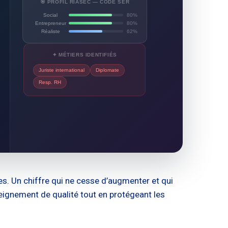
🎯 PROFIL RIASEC — CODE SER
Social
80%
Entrepreneur
80%
Réaliste
62%
✦ MÉTIERS IDENTIFIÉS
Juriste international
Diplomate
Resp. RH
es. Un chiffre qui ne cesse d’augmenter et qui
eignement de qualité tout en protégeant les