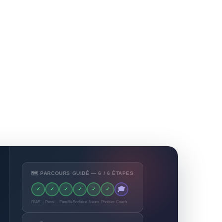
🗺️ PARCOURS GUIDÉ — 6 / 6 ÉTAPES
🎓
✓
✓
✓
✓
✓
✓
RIASEC
Passions
Famille
Scolaire
Neuro
Phobies
Coach