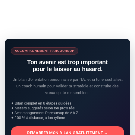
ACCOMPAGNEMENT PARCOURSUP
Ton avenir est trop important
pour le laisser au hasard.
Un bilan d'orientation personnalisé par l'IA, et si tu le souhaites,
un coach humain pour valider ta stratégie et construire des
vœux qui te ressemblent.
✦ Bilan complet en 8 étapes guidées
✦ Métiers suggérés selon ton profil réel
✦ Accompagnement Parcoursup de A à Z
✦ 100 % à distance, à ton rythme
DÉMARRER MON BILAN GRATUITEMENT →