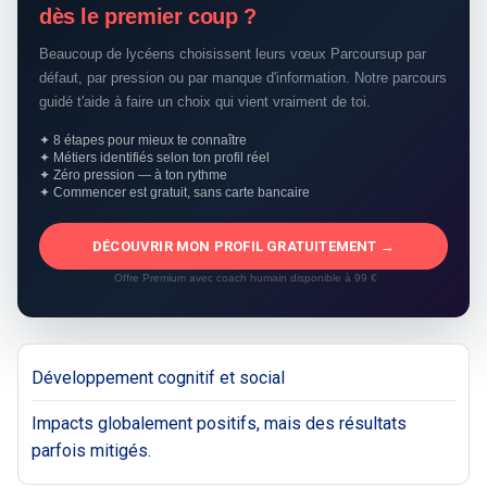
dès le premier coup ?
Beaucoup de lycéens choisissent leurs vœux Parcoursup par
défaut, par pression ou par manque d'information. Notre parcours
guidé t'aide à faire un choix qui vient vraiment de toi.
✦ 8 étapes pour mieux te connaître
✦ Métiers identifiés selon ton profil réel
✦ Zéro pression — à ton rythme
✦ Commencer est gratuit, sans carte bancaire
DÉCOUVRIR MON PROFIL GRATUITEMENT →
Offre Premium avec coach humain disponible à 99 €
Développement cognitif et social
Impacts globalement positifs, mais des résultats
parfois mitigés.