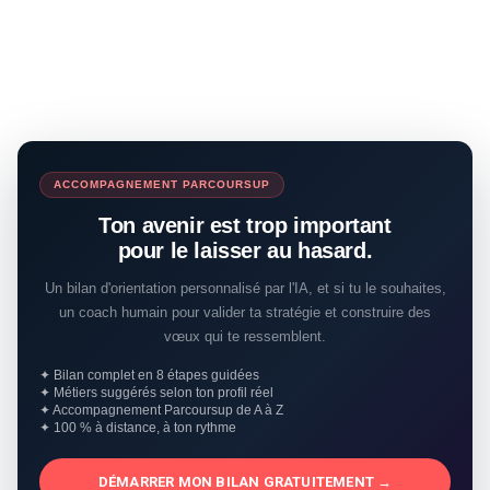
ACCOMPAGNEMENT PARCOURSUP
Ton avenir est trop important
pour le laisser au hasard.
Un bilan d'orientation personnalisé par l'IA, et si tu le souhaites,
un coach humain pour valider ta stratégie et construire des
vœux qui te ressemblent.
✦ Bilan complet en 8 étapes guidées
✦ Métiers suggérés selon ton profil réel
✦ Accompagnement Parcoursup de A à Z
✦ 100 % à distance, à ton rythme
DÉMARRER MON BILAN GRATUITEMENT →