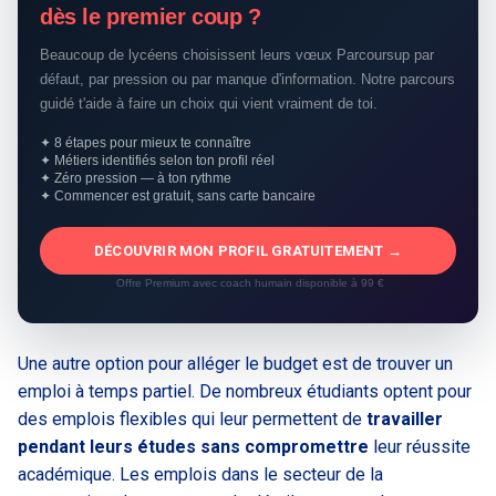
dès le premier coup ?
Beaucoup de lycéens choisissent leurs vœux Parcoursup par
défaut, par pression ou par manque d'information. Notre parcours
guidé t'aide à faire un choix qui vient vraiment de toi.
✦ 8 étapes pour mieux te connaître
✦ Métiers identifiés selon ton profil réel
✦ Zéro pression — à ton rythme
✦ Commencer est gratuit, sans carte bancaire
DÉCOUVRIR MON PROFIL GRATUITEMENT →
Offre Premium avec coach humain disponible à 99 €
Une autre option pour alléger le budget est de trouver un
emploi à temps partiel. De nombreux étudiants optent pour
des emplois flexibles qui leur permettent de
travailler
pendant leurs études sans compromettre
leur réussite
académique. Les emplois dans le secteur de la