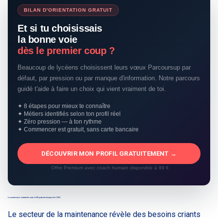
BILAN D'ORIENTATION GRATUIT
Et si tu choisissais
la bonne voie
dès le premier coup ?
Beaucoup de lycéens choisissent leurs vœux Parcoursup par
défaut, par pression ou par manque d'information. Notre parcours
guidé t'aide à faire un choix qui vient vraiment de toi.
✦ 8 étapes pour mieux te connaître
✦ Métiers identifiés selon ton profil réel
✦ Zéro pression — à ton rythme
✦ Commencer est gratuit, sans carte bancaire
DÉCOUVRIR MON PROFIL GRATUITEMENT →
Offre Premium avec coach humain disponible à 99 €
La maintenance industrielle ouvre 6 600 postes techniques d’ici 2030
Le secteur de la maintenance révèle des besoins criants