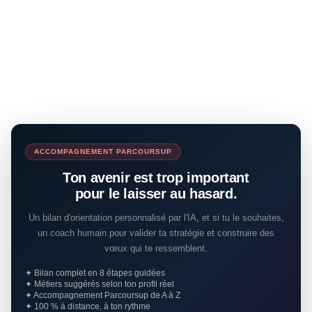
ACCOMPAGNEMENT PARCOURSUP
Ton avenir est trop important
pour le laisser au hasard.
Un bilan d'orientation personnalisé par l'IA, et si tu le souhaites,
un coach humain pour valider ta stratégie et construire des
vœux qui te ressemblent.
✦ Bilan complet en 8 étapes guidées
✦ Métiers suggérés selon ton profil réel
✦ Accompagnement Parcoursup de A à Z
✦ 100 % à distance, à ton rythme