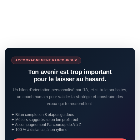
ACCOMPAGNEMENT PARCOURSUP
Ton avenir est trop important
pour le laisser au hasard.
Un bilan d'orientation personnalisé par l'IA, et si tu le souhaites,
un coach humain pour valider ta stratégie et construire des
vœux qui te ressemblent.
✦ Bilan complet en 8 étapes guidées
✦ Métiers suggérés selon ton profil réel
✦ Accompagnement Parcoursup de A à Z
✦ 100 % à distance, à ton rythme