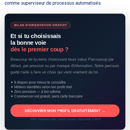
comme superviseur de processus automatisés.
BILAN D'ORIENTATION GRATUIT
Et si tu choisissais
la bonne voie
dès le premier coup ?
Beaucoup de lycéens choisissent leurs vœux Parcoursup par
défaut, par pression ou par manque d'information. Notre parcours
guidé t'aide à faire un choix qui vient vraiment de toi.
✦ 8 étapes pour mieux te connaître
✦ Métiers identifiés selon ton profil réel
✦ Zéro pression — à ton rythme
✦ Commencer est gratuit, sans carte bancaire
DÉCOUVRIR MON PROFIL GRATUITEMENT →
Offre Premium avec coach humain disponible à 99 €