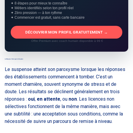
✦ 8 étapes pour mieux te connaître
✦ Métiers identifiés selon ton profil réel
✦ Zéro pression — à ton rythme
✦ Commencer est gratuit, sans carte bancaire
DÉCOUVRIR MON PROFIL GRATUITEMENT →
Offre Premium avec coach humain disponible à 99 €
Les Réponses : Entre espoir et déception
Le suspense atteint son paroxysme lorsque les réponses
des établissements commencent à tomber. C’est un
moment charnière, souvent synonyme de stress et de
doute. Les résultats se déclinent généralement en trois
réponses :
oui
,
en attente
, ou
non
. Les licences non
sélectives fonctionnent de la même manière, mais avec
une subtilité : une acceptation sous conditions, comme la
nécessité de suivre un parcours de remise à niveau.