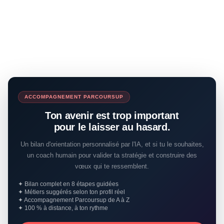
ACCOMPAGNEMENT PARCOURSUP
Ton avenir est trop important
pour le laisser au hasard.
Un bilan d'orientation personnalisé par l'IA, et si tu le souhaites,
un coach humain pour valider ta stratégie et construire des
vœux qui te ressemblent.
✦ Bilan complet en 8 étapes guidées
✦ Métiers suggérés selon ton profil réel
✦ Accompagnement Parcoursup de A à Z
✦ 100 % à distance, à ton rythme