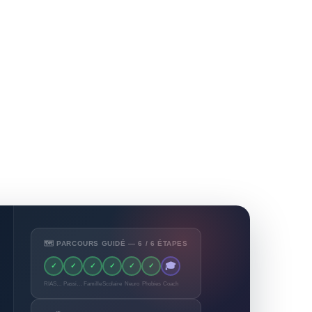
🗺️ PARCOURS GUIDÉ — 6 / 6 ÉTAPES
🎓
✓
✓
✓
✓
✓
✓
RIASEC
Passions
Famille
Scolaire
Neuro
Phobies
Coach