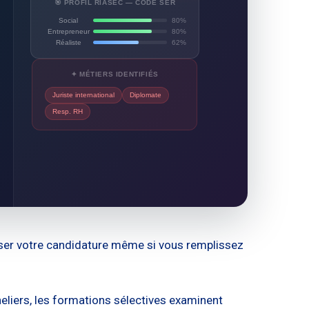
🎯 PROFIL RIASEC — CODE SER
Social
80%
Entrepreneur
80%
Réaliste
62%
✦ MÉTIERS IDENTIFIÉS
Juriste international
Diplomate
Resp. RH
user votre candidature même si vous remplissez
eliers, les formations sélectives examinent