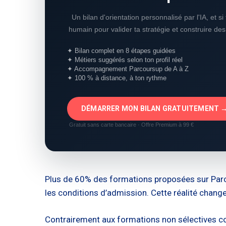
Un bilan d'orientation personnalisé par l'IA, et s
humain pour valider ta stratégie et construire de
✦ Bilan complet en 8 étapes guidées
✦ Métiers suggérés selon ton profil réel
✦ Accompagnement Parcoursup de A à Z
✦ 100 % à distance, à ton rythme
DÉMARRER MON BILAN GRATUITEMENT 
Gratuit sans carte bancaire · Offre Premium à 99 €
Plus de 60% des formations proposées sur Parco
les conditions d’admission. Cette réalité chang
Contrairement aux formations non sélectives com