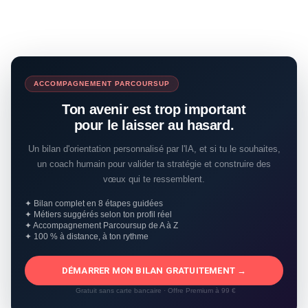
ACCOMPAGNEMENT PARCOURSUP
Ton avenir est trop important
pour le laisser au hasard.
Un bilan d'orientation personnalisé par l'IA, et si tu le souhaites,
un coach humain pour valider ta stratégie et construire des
vœux qui te ressemblent.
✦ Bilan complet en 8 étapes guidées
✦ Métiers suggérés selon ton profil réel
✦ Accompagnement Parcoursup de A à Z
✦ 100 % à distance, à ton rythme
DÉMARRER MON BILAN GRATUITEMENT →
Gratuit sans carte bancaire · Offre Premium à 99 €