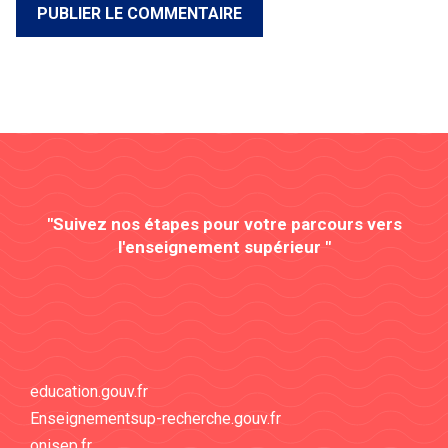
"Suivez nos étapes pour votre parcours vers
l'enseignement supérieur "
education.gouv.fr
Enseignementsup-recherche.gouv.fr
onisep.fr