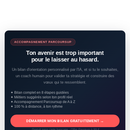
ACCOMPAGNEMENT PARCOURSUP
Ton avenir est trop important
pour le laisser au hasard.
Un bilan d'orientation personnalisé par l'IA, et si tu le souhaites,
un coach humain pour valider ta stratégie et construire des
vœux qui te ressemblent.
✦ Bilan complet en 8 étapes guidées
✦ Métiers suggérés selon ton profil réel
✦ Accompagnement Parcoursup de A à Z
✦ 100 % à distance, à ton rythme
DÉMARRER MON BILAN GRATUITEMENT →
Gratuit sans carte bancaire · Offre Premium à 99 €