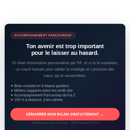
ACCOMPAGNEMENT PARCOURSUP
Ton avenir est trop important
pour le laisser au hasard.
Un bilan d'orientation personnalisé par l'IA, et si tu le souhaites,
un coach humain pour valider ta stratégie et construire des
vœux qui te ressemblent.
✦ Bilan complet en 8 étapes guidées
✦ Métiers suggérés selon ton profil réel
✦ Accompagnement Parcoursup de A à Z
✦ 100 % à distance, à ton rythme
DÉMARRER MON BILAN GRATUITEMENT →
Gratuit sans carte bancaire · Offre Premium à 99 €