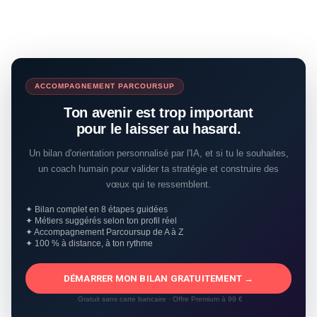
ACCOMPAGNEMENT PARCOURSUP
Ton avenir est trop important
pour le laisser au hasard.
Un bilan d'orientation personnalisé par l'IA, et si tu le souhaites,
un coach humain pour valider ta stratégie et construire des
vœux qui te ressemblent.
✦ Bilan complet en 8 étapes guidées
✦ Métiers suggérés selon ton profil réel
✦ Accompagnement Parcoursup de A à Z
✦ 100 % à distance, à ton rythme
DÉMARRER MON BILAN GRATUITEMENT →
Gratuit sans carte bancaire · Offre Premium à 99 €