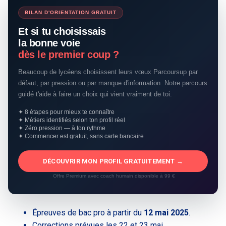
BILAN D'ORIENTATION GRATUIT
Et si tu choisissais
la bonne voie
dès le premier coup ?
Beaucoup de lycéens choisissent leurs vœux Parcoursup par
défaut, par pression ou par manque d'information. Notre parcours
guidé t'aide à faire un choix qui vient vraiment de toi.
✦ 8 étapes pour mieux te connaître
✦ Métiers identifiés selon ton profil réel
✦ Zéro pression — à ton rythme
✦ Commencer est gratuit, sans carte bancaire
DÉCOUVRIR MON PROFIL GRATUITEMENT →
Offre Premium avec coach humain disponible à 99 €
Épreuves de bac pro à partir du
12 mai 2025
.
Corrections prévues les 22 et 23 mai.