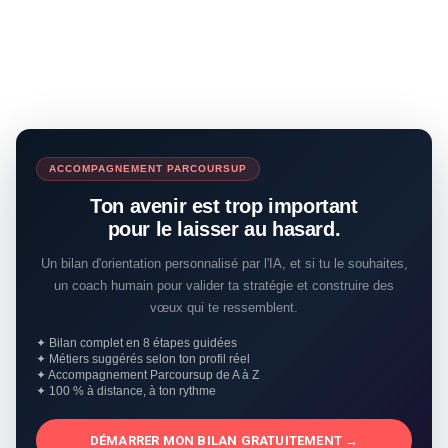
ACCOMPAGNEMENT PARCOURSUP
Ton avenir est trop important
pour le laisser au hasard.
Un bilan d'orientation personnalisé par l'IA, et si tu le souhaites,
un coach humain pour valider ta stratégie et construire des
vœux qui te ressemblent.
✦ Bilan complet en 8 étapes guidées
✦ Métiers suggérés selon ton profil réel
✦ Accompagnement Parcoursup de A à Z
✦ 100 % à distance, à ton rythme
DÉMARRER MON BILAN GRATUITEMENT →