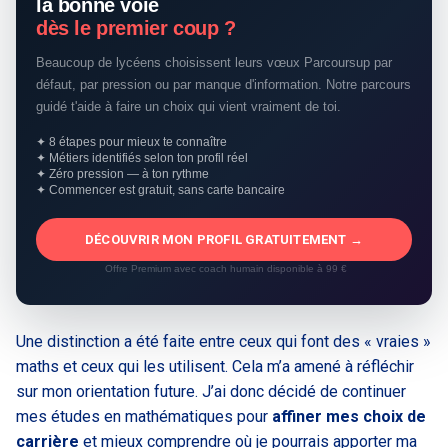
la bonne voie
dès le premier coup ?
Beaucoup de lycéens choisissent leurs vœux Parcoursup par
défaut, par pression ou par manque d'information. Notre parcours
guidé t'aide à faire un choix qui vient vraiment de toi.
✦ 8 étapes pour mieux te connaître
✦ Métiers identifiés selon ton profil réel
✦ Zéro pression — à ton rythme
✦ Commencer est gratuit, sans carte bancaire
DÉCOUVRIR MON PROFIL GRATUITEMENT →
Offre Premium avec coach humain disponible à 99 €
Une distinction a été faite entre ceux qui font des « vraies »
maths et ceux qui les utilisent. Cela m’a amené à réfléchir
sur mon orientation future. J’ai donc décidé de continuer
mes études en mathématiques pour
affiner mes choix de
carrière
et mieux comprendre où je pourrais apporter ma