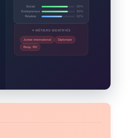
Social
80%
Entrepreneur
80%
Réaliste
62%
✦ MÉTIERS IDENTIFIÉS
Juriste international
Diplomate
Resp. RH