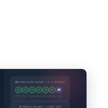
🗺️ PARCOURS GUIDÉ — 6 / 6 ÉTAPES
🎓
✓
✓
✓
✓
✓
✓
RIASEC
Passions
Famille
Scolaire
Neuro
Phobies
Coach
🎯 PROFIL RIASEC — CODE SER