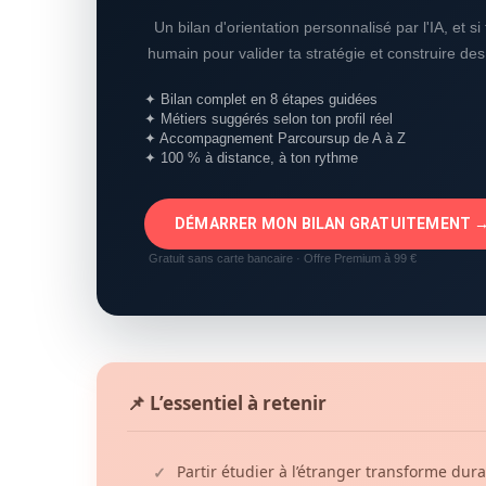
Un bilan d'orientation personnalisé par l'IA, et s
humain pour valider ta stratégie et construire de
✦ Bilan complet en 8 étapes guidées
✦ Métiers suggérés selon ton profil réel
✦ Accompagnement Parcoursup de A à Z
✦ 100 % à distance, à ton rythme
DÉMARRER MON BILAN GRATUITEMENT 
Gratuit sans carte bancaire · Offre Premium à 99 €
📌 L’essentiel à retenir
Partir étudier à l’étranger transforme dura
✓