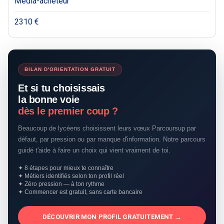
Média-acheteur
2310 €
BILAN D'ORIENTATION GRATUIT
Et si tu choisissais
la bonne voie
dès le premier coup ?
Beaucoup de lycéens choisissent leurs vœux Parcoursup par
défaut, par pression ou par manque d'information. Notre parcours
guidé t'aide à faire un choix qui vient vraiment de toi.
✦ 8 étapes pour mieux te connaître
✦ Métiers identifiés selon ton profil réel
✦ Zéro pression — à ton rythme
✦ Commencer est gratuit, sans carte bancaire
DÉCOUVRIR MON PROFIL GRATUITEMENT →