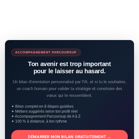
ACCOMPAGNEMENT PARCOURSUP
Ton avenir est trop important
pour le laisser au hasard.
Un bilan d'orientation personnalisé par l'IA, et si tu le souhaites,
un coach humain pour valider ta stratégie et construire des
vœux qui te ressemblent.
✦ Bilan complet en 8 étapes guidées
✦ Métiers suggérés selon ton profil réel
✦ Accompagnement Parcoursup de A à Z
✦ 100 % à distance, à ton rythme
DÉMARRER MON BILAN GRATUITEMENT →