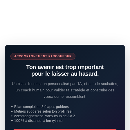
ACCOMPAGNEMENT PARCOURSUP
Ton avenir est trop important
pour le laisser au hasard.
Un bilan d'orientation personnalisé par l'IA, et si tu le souhaites,
un coach humain pour valider ta stratégie et construire des
vœux qui te ressemblent.
✦ Bilan complet en 8 étapes guidées
✦ Métiers suggérés selon ton profil réel
✦ Accompagnement Parcoursup de A à Z
✦ 100 % à distance, à ton rythme