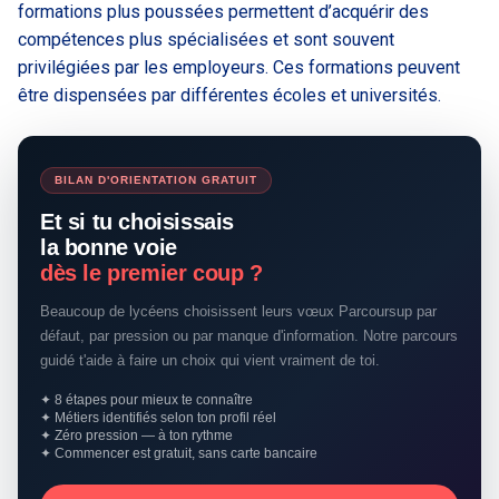
formations plus poussées permettent d’acquérir des
compétences plus spécialisées et sont souvent
privilégiées par les employeurs. Ces formations peuvent
être dispensées par différentes écoles et universités.
BILAN D'ORIENTATION GRATUIT
Et si tu choisissais
la bonne voie
dès le premier coup ?
Beaucoup de lycéens choisissent leurs vœux Parcoursup par
défaut, par pression ou par manque d'information. Notre parcours
guidé t'aide à faire un choix qui vient vraiment de toi.
✦ 8 étapes pour mieux te connaître
✦ Métiers identifiés selon ton profil réel
✦ Zéro pression — à ton rythme
✦ Commencer est gratuit, sans carte bancaire