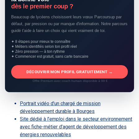
dès le premier coup ?
Beaucoup de lycéens choisissent leurs vœux Parcoursup par
défaut, par pression ou par manque d'information. Notre parcours
guidé t'aide à faire un choix qui vient vraiment de toi.
✦ 8 étapes pour mieux te connaître
✦ Métiers identifiés selon ton profil réel
✦ Zéro pression — à ton rythme
✦ Commencer est gratuit, sans carte bancaire
DÉCOUVRIR MON PROFIL GRATUITEMENT →
Offre Premium avec coach humain disponible à 99 €
Portrait vidéo d’un chargé de mission
développement durable à Bourges
Site dédié à l’emploi dans le secteur environnement
avec fiche-métier d’agent de développement des
énergies renouvelables