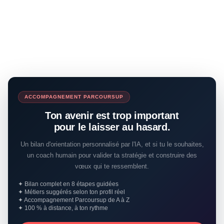
ACCOMPAGNEMENT PARCOURSUP
Ton avenir est trop important
pour le laisser au hasard.
Un bilan d'orientation personnalisé par l'IA, et si tu le souhaites,
un coach humain pour valider ta stratégie et construire des
vœux qui te ressemblent.
✦ Bilan complet en 8 étapes guidées
✦ Métiers suggérés selon ton profil réel
✦ Accompagnement Parcoursup de A à Z
✦ 100 % à distance, à ton rythme