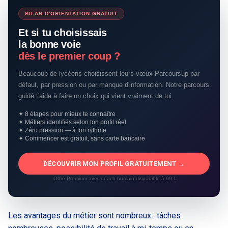
BILAN D'ORIENTATION GRATUIT
Et si tu choisissais
la bonne voie
dès le premier coup ?
Beaucoup de lycéens choisissent leurs vœux Parcoursup par
défaut, par pression ou par manque d'information. Notre parcours
guidé t'aide à faire un choix qui vient vraiment de toi.
✦ 8 étapes pour mieux te connaître
✦ Métiers identifiés selon ton profil réel
✦ Zéro pression — à ton rythme
✦ Commencer est gratuit, sans carte bancaire
DÉCOUVRIR MON PROFIL GRATUITEMENT →
Offre Premium avec coach humain disponible à 99 €
Les avantages du métier sont nombreux : tâches