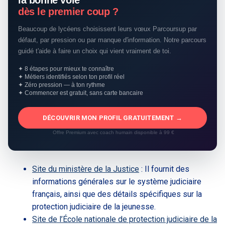
la bonne voie
dès le premier coup ?
Beaucoup de lycéens choisissent leurs vœux Parcoursup par
défaut, par pression ou par manque d'information. Notre parcours
guidé t'aide à faire un choix qui vient vraiment de toi.
✦ 8 étapes pour mieux te connaître
✦ Métiers identifiés selon ton profil réel
✦ Zéro pression — à ton rythme
✦ Commencer est gratuit, sans carte bancaire
DÉCOUVRIR MON PROFIL GRATUITEMENT →
Offre Premium avec coach humain disponible à 99 €
Site du ministère de la Justice
: Il fournit des
informations générales sur le système judiciaire
français, ainsi que des détails spécifiques sur la
protection judiciaire de la jeunesse.
Site de l’École nationale de protection judiciaire de la