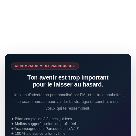
ACCOMPAGNEMENT PARCOURSUP
Ton avenir est trop important
pour le laisser au hasard.
Un bilan d'orientation personnalisé par l'IA, et si tu le souhaites,
un coach humain pour valider ta stratégie et construire des
vœux qui te ressemblent.
✦ Bilan complet en 8 étapes guidées
✦ Métiers suggérés selon ton profil réel
✦ Accompagnement Parcoursup de A à Z
✦ 100 % à distance, à ton rythme