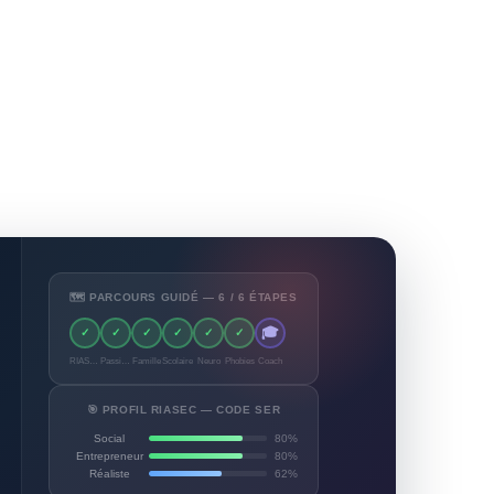
🗺️ PARCOURS GUIDÉ — 6 / 6 ÉTAPES
🎓
✓
✓
✓
✓
✓
✓
RIASEC
Passions
Famille
Scolaire
Neuro
Phobies
Coach
🎯 PROFIL RIASEC — CODE SER
Social
80%
Entrepreneur
80%
Réaliste
62%