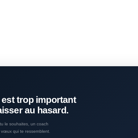
 est trop important
aisser au hasard.
i tu le souhaites, un coach
s vœux qui te ressemblent.