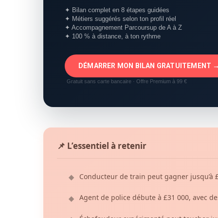
✦ Bilan complet en 8 étapes guidées
✦ Métiers suggérés selon ton profil réel
✦ Accompagnement Parcoursup de A à Z
✦ 100 % à distance, à ton rythme
DÉMARRER MON BILAN GRATUITEMENT 
Gratuit sans carte bancaire · Offre Premium à 99 €
📌 L’essentiel à retenir
Conducteur de train peut gagner jusqu’à £
◆
Agent de police débute à £31 000, avec de
◆