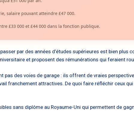
qu’à £51 000 par an.
ie, salaire pouvant atteindre £47 000.
entre £33 000 et £44 000 dans la fonction publique.
asser par des années d’études supérieures est bien plus cou
iversitaire et proposent des rémunérations qui feraient roug
nt pas des voies de garage : ils offrent de vraies perspecti
vail franchement attractives. De quoi faire réfléchir ceux qu
cessibles sans diplôme au Royaume-Uni qui permettent de gag