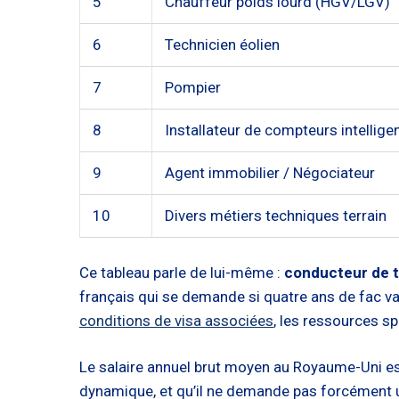
5
Chauffeur poids lourd (HGV/LGV)
6
Technicien éolien
7
Pompier
8
Installateur de compteurs intellige
9
Agent immobilier / Négociateur
10
Divers métiers techniques terrain
Ce tableau parle de lui-même :
conducteur de t
français qui se demande si quatre ans de fac val
conditions de visa associées
, les ressources s
Le salaire annuel brut moyen au Royaume-Uni est 
dynamique, et qu’il ne demande pas forcément u