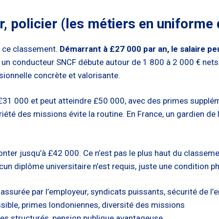
, policier (les métiers en uniforme 
e ce classement.
Démarrant à £27 000 par an, le salaire p
e, un conducteur SNCF débute autour de 1 800 à 2 000 € nets p
sionnelle concrète et valorisante.
 £31 000 et peut atteindre £50 000, avec des primes supplém
variété des missions évite la routine. En France, un gardien de
er jusqu’à £42 000. Ce n’est pas le plus haut du classement, 
cun diplôme universitaire n’est requis, juste une condition p
 assurée par l’employeur, syndicats puissants, sécurité de l
sible, primes londoniennes, diversité des missions
ires structurés, pension publique avantageuse