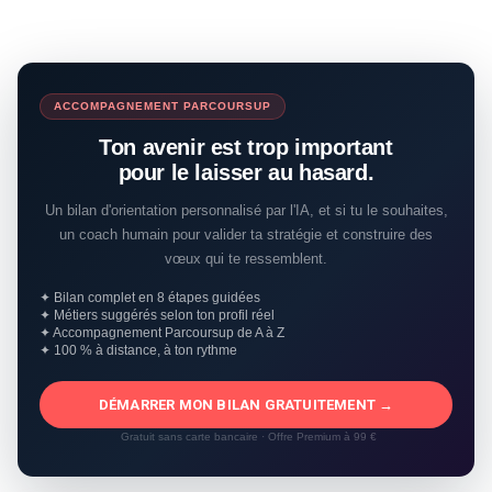
ACCOMPAGNEMENT PARCOURSUP
Ton avenir est trop important
pour le laisser au hasard.
Un bilan d'orientation personnalisé par l'IA, et si tu le souhaites,
un coach humain pour valider ta stratégie et construire des
vœux qui te ressemblent.
✦ Bilan complet en 8 étapes guidées
✦ Métiers suggérés selon ton profil réel
✦ Accompagnement Parcoursup de A à Z
✦ 100 % à distance, à ton rythme
DÉMARRER MON BILAN GRATUITEMENT →
Gratuit sans carte bancaire · Offre Premium à 99 €