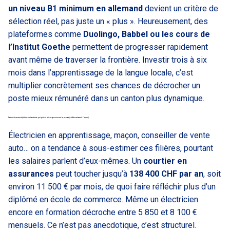
un niveau B1 minimum en allemand
devient un critère de
sélection réel, pas juste un « plus ». Heureusement, des
plateformes comme
Duolingo, Babbel ou les cours de
l’Institut Goethe
permettent de progresser rapidement
avant même de traverser la frontière. Investir trois à six
mois dans l’apprentissage de la langue locale, c’est
multiplier concrètement ses chances de décrocher un
poste mieux rémunéré dans un canton plus dynamique.
Ces métiers sans diplôme universitaire qui paient mieux que vous ne le pensez (chiffres suisses à l’appui)
Électricien en apprentissage, maçon, conseiller de vente
auto… on a tendance à sous-estimer ces filières, pourtant
les salaires parlent d’eux-mêmes. Un
courtier en
assurances
peut toucher jusqu’à
138 400 CHF par an
, soit
environ 11 500 € par mois, de quoi faire réfléchir plus d’un
diplômé en école de commerce. Même un électricien
encore en formation décroche entre 5 850 et 8 100 €
mensuels. Ce n’est pas anecdotique, c’est structurel.