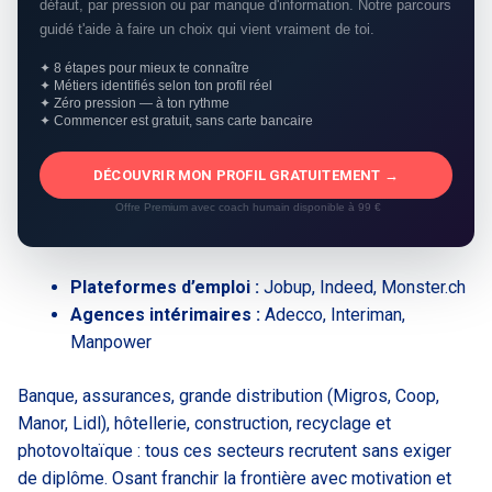
défaut, par pression ou par manque d'information. Notre parcours
guidé t'aide à faire un choix qui vient vraiment de toi.
✦ 8 étapes pour mieux te connaître
✦ Métiers identifiés selon ton profil réel
✦ Zéro pression — à ton rythme
✦ Commencer est gratuit, sans carte bancaire
DÉCOUVRIR MON PROFIL GRATUITEMENT →
Offre Premium avec coach humain disponible à 99 €
Plateformes d’emploi :
Jobup, Indeed, Monster.ch
Agences intérimaires :
Adecco, Interiman,
Manpower
Banque, assurances, grande distribution (Migros, Coop,
Manor, Lidl), hôtellerie, construction, recyclage et
photovoltaïque : tous ces secteurs recrutent sans exiger
de diplôme. Osant franchir la frontière avec motivation et