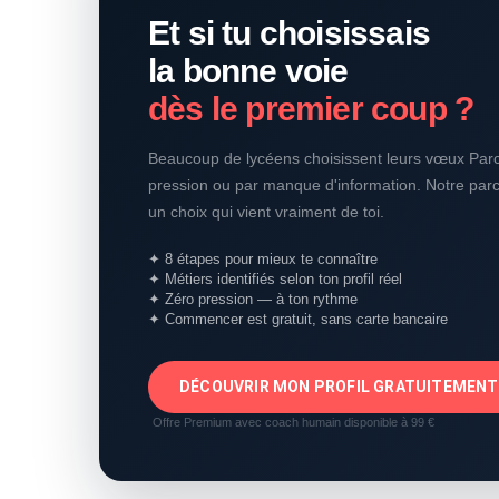
Et si tu choisissais
la bonne voie
dès le premier coup ?
Beaucoup de lycéens choisissent leurs vœux Parc
pression ou par manque d'information. Notre parco
un choix qui vient vraiment de toi.
✦ 8 étapes pour mieux te connaître
✦ Métiers identifiés selon ton profil réel
✦ Zéro pression — à ton rythme
✦ Commencer est gratuit, sans carte bancaire
DÉCOUVRIR MON PROFIL GRATUITEMENT
Offre Premium avec coach humain disponible à 99 €