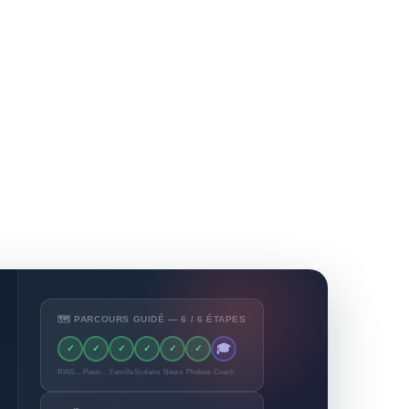
🗺️ PARCOURS GUIDÉ — 6 / 6 ÉTAPES
🎓
✓
✓
✓
✓
✓
✓
RIASEC
Passions
Famille
Scolaire
Neuro
Phobies
Coach