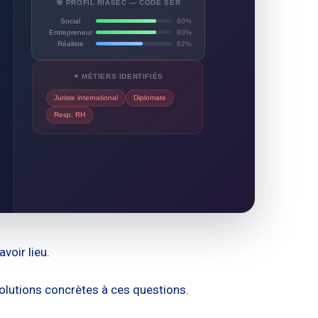
🎯 PROFIL RIASEC — CODE SER
Social
80%
Entrepreneur
80%
Réaliste
62%
✦ MÉTIERS IDENTIFIÉS
Juriste international
Diplomate
Resp. RH
voir lieu.
olutions concrètes à ces questions.