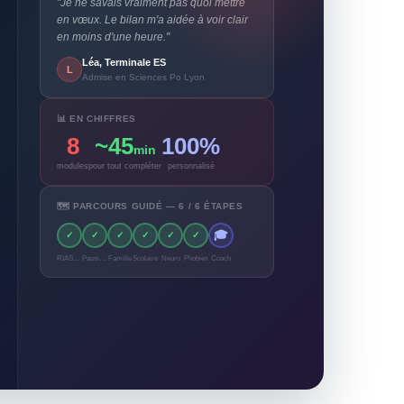
"Je ne savais vraiment pas quoi mettre
en vœux. Le bilan m'a aidée à voir clair
en moins d'une heure."
Léa, Terminale ES
L
Admise en Sciences Po Lyon
📊 EN CHIFFRES
8
~45
100%
min
modules
pour tout compléter
personnalisé
🗺️ PARCOURS GUIDÉ — 6 / 6 ÉTAPES
🎓
✓
✓
✓
✓
✓
✓
RIASEC
Passions
Famille
Scolaire
Neuro
Phobies
Coach