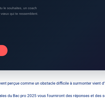
i tu le souhaites, un coach
s vœux qui te ressemblent.
→
ent perçue comme un obstacle difficile à surmonter vient d’a
nales du Bac pro 2025 vous fourniront des réponses et des s