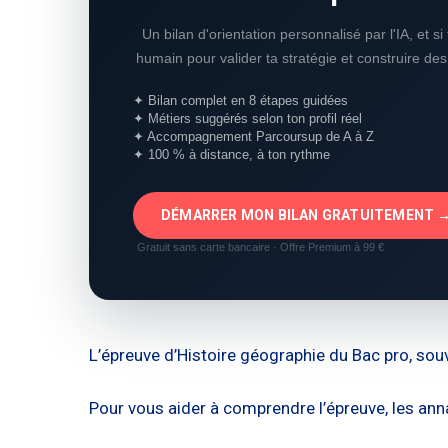
Un bilan d'orientation personnalisé par l'IA, et s
humain pour valider ta stratégie et construire de
✦ Bilan complet en 8 étapes guidées
✦ Métiers suggérés selon ton profil réel
✦ Accompagnement Parcoursup de A à Z
✦ 100 % à distance, à ton rythme
DÉMARRER MON BILAN GRATUITEMENT 
Gratuit sans carte bancaire · Offre Premium à 99 €
L’épreuve d’Histoire géographie du Bac pro, souv
Pour vous aider à comprendre l’épreuve, les an