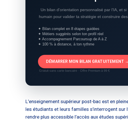
Un bilan d'orientation personnalisé par l'IA, et s
humain pour valider ta stratégie et construire de
✦ Bilan complet en 8 étapes guidées
✦ Métiers suggérés selon ton profil réel
✦ Accompagnement Parcoursup de A à Z
✦ 100 % à distance, à ton rythme
DÉMARRER MON BILAN GRATUITEMENT 
Gratuit sans carte bancaire · Offre Premium à 99 €
L’enseignement supérieur post-bac est en pleine
les étudiants et leurs familles s’interrogent su
rendre plus accessible l’accès aux études supér