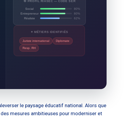
🎯 PROFIL RIASEC — CODE SER
Social
80%
Entrepreneur
80%
Réaliste
62%
✦ MÉTIERS IDENTIFIÉS
Juriste international
Diplomate
Resp. RH
leverser le paysage éducatif national. Alors que
oile des mesures ambitieuses pour moderniser et