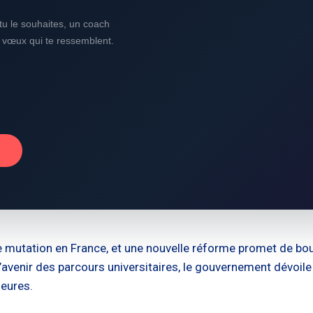
i tu le souhaites, un coach
s vœux qui te ressemblent.
→
 mutation en France, et une nouvelle réforme promet de bou
r l’avenir des parcours universitaires, le gouvernement dév
ieures.