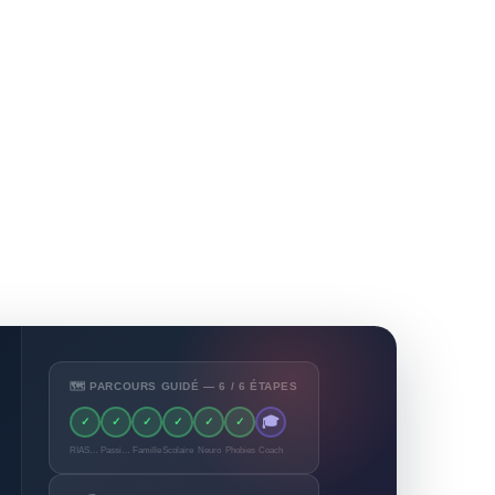
🗺️ PARCOURS GUIDÉ — 6 / 6 ÉTAPES
🎓
✓
✓
✓
✓
✓
✓
RIASEC
Passions
Famille
Scolaire
Neuro
Phobies
Coach