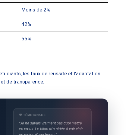
Moins de 2%
42%
55%
udiants, les taux de réussite et l’adaptation
et de transparence.
💬 TÉMOIGNAGE
"Je ne savais vraiment pas quoi mettre
en vœux. Le bilan m'a aidée à voir clair
en moins d'une heure."