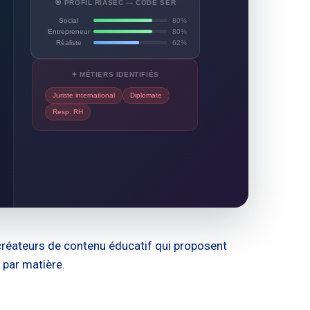
🎯 PROFIL RIASEC — CODE SER
Social
80%
Entrepreneur
80%
Réaliste
62%
✦ MÉTIERS IDENTIFIÉS
Juriste international
Diplomate
Resp. RH
 créateurs de contenu éducatif qui proposent
 par matière.