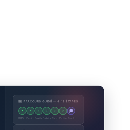
🗺️ PARCOURS GUIDÉ — 6 / 6 ÉTAPES
🎓
✓
✓
✓
✓
✓
✓
RIASEC
Passions
Famille
Scolaire
Neuro
Phobies
Coach