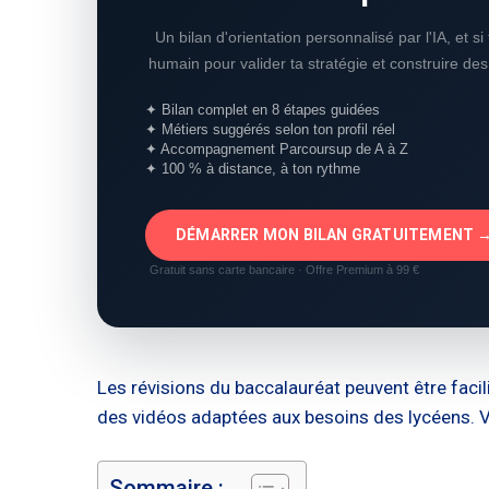
Un bilan d'orientation personnalisé par l'IA, et s
humain pour valider ta stratégie et construire de
✦ Bilan complet en 8 étapes guidées
✦ Métiers suggérés selon ton profil réel
✦ Accompagnement Parcoursup de A à Z
✦ 100 % à distance, à ton rythme
DÉMARRER MON BILAN GRATUITEMENT 
Gratuit sans carte bancaire · Offre Premium à 99 €
Les révisions du baccalauréat peuvent être faci
des vidéos adaptées aux besoins des lycéens. Vo
Sommaire :