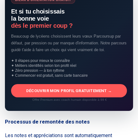
Et si tu choisissais
la bonne voie
dès le premier coup ?
Beaucoup de lycéens choisissent leurs vœux Parcoursup par
défaut, par pression ou par manque d'information. Notre parcours
guidé t'aide à faire un choix qui vient vraiment de toi.
✦ 8 étapes pour mieux te connaître
✦ Métiers identifiés selon ton profil réel
✦ Zéro pression — à ton rythme
✦ Commencer est gratuit, sans carte bancaire
DÉCOUVRIR MON PROFIL GRATUITEMENT →
Offre Premium avec coach humain disponible à 99 €
Processus de remontée des notes
Les notes et appréciations sont automatiquement