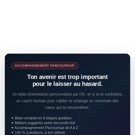
ACCOMPAGNEMENT PARCOURSUP
Ton avenir est trop important
pour le laisser au hasard.
Un bilan d'orientation personnalisé par l'IA, et si tu le souhaites,
un coach humain pour valider ta stratégie et construire des
vœux qui te ressemblent.
✦ Bilan complet en 8 étapes guidées
✦ Métiers suggérés selon ton profil réel
✦ Accompagnement Parcoursup de A à Z
✦ 100 % à distance, à ton rythme