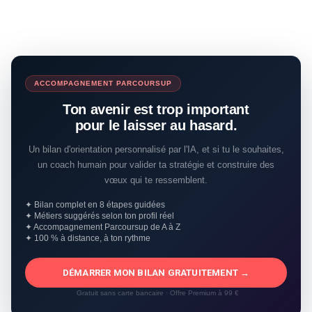
ACCOMPAGNEMENT PARCOURSUP
Ton avenir est trop important
pour le laisser au hasard.
Un bilan d'orientation personnalisé par l'IA, et si tu le souhaites,
un coach humain pour valider ta stratégie et construire des
vœux qui te ressemblent.
✦ Bilan complet en 8 étapes guidées
✦ Métiers suggérés selon ton profil réel
✦ Accompagnement Parcoursup de A à Z
✦ 100 % à distance, à ton rythme
DÉMARRER MON BILAN GRATUITEMENT →
Gratuit sans carte bancaire · Offre Premium à 99 €