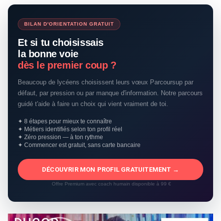
BILAN D'ORIENTATION GRATUIT
Et si tu choisissais
la bonne voie
dès le premier coup ?
Beaucoup de lycéens choisissent leurs vœux Parcoursup par
défaut, par pression ou par manque d'information. Notre parcours
guidé t'aide à faire un choix qui vient vraiment de toi.
✦ 8 étapes pour mieux te connaître
✦ Métiers identifiés selon ton profil réel
✦ Zéro pression — à ton rythme
✦ Commencer est gratuit, sans carte bancaire
DÉCOUVRIR MON PROFIL GRATUITEMENT →
Offre Premium avec coach humain disponible à 99 €