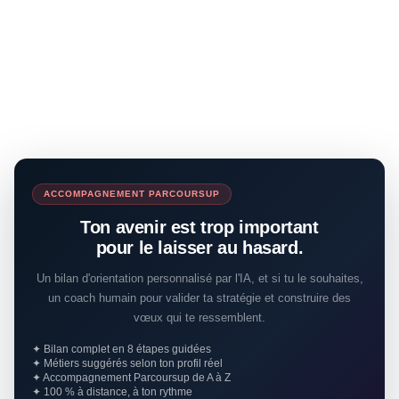
ACCOMPAGNEMENT PARCOURSUP
Ton avenir est trop important
pour le laisser au hasard.
Un bilan d'orientation personnalisé par l'IA, et si tu le souhaites,
un coach humain pour valider ta stratégie et construire des
vœux qui te ressemblent.
✦ Bilan complet en 8 étapes guidées
✦ Métiers suggérés selon ton profil réel
✦ Accompagnement Parcoursup de A à Z
✦ 100 % à distance, à ton rythme