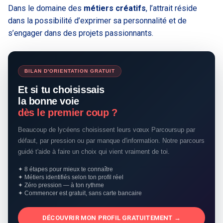
Dans le domaine des
métiers créatifs
, l’attrait réside
dans la possibilité d’exprimer sa personnalité et de
s’engager dans des projets passionnants.
BILAN D'ORIENTATION GRATUIT
Et si tu choisissais
la bonne voie
dès le premier coup ?
Beaucoup de lycéens choisissent leurs vœux Parcoursup par
défaut, par pression ou par manque d'information. Notre parcours
guidé t'aide à faire un choix qui vient vraiment de toi.
✦ 8 étapes pour mieux te connaître
✦ Métiers identifiés selon ton profil réel
✦ Zéro pression — à ton rythme
✦ Commencer est gratuit, sans carte bancaire
DÉCOUVRIR MON PROFIL GRATUITEMENT →