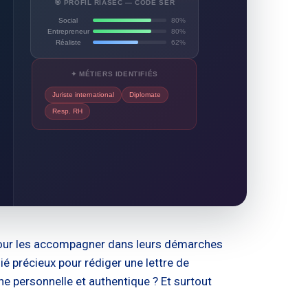
🎯 PROFIL RIASEC — CODE SER
Social
80%
Entrepreneur
80%
Réaliste
62%
✦ MÉTIERS IDENTIFIÉS
Juriste international
Diplomate
Resp. RH
ues pour les accompagner dans leurs démarches
 précieux pour rédiger une lettre de
che personnelle et authentique ? Et surtout