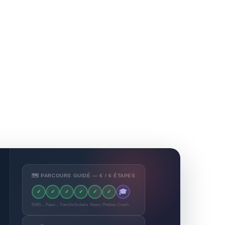
🗺️ PARCOURS GUIDÉ — 6 / 6 ÉTAPES
🎓
✓
✓
✓
✓
✓
✓
RIASEC
Passions
Famille
Scolaire
Neuro
Phobies
Coach