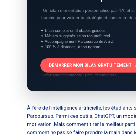
Un bilan d'orientation personnalisé par l'IA, et s
humain pour valider ta stratégie et construire de
✦ Bilan complet en 8 étapes guidées
✦ Métiers suggérés selon ton profil réel
✦ Accompagnement Parcoursup de A à Z
✦ 100 % à distance, à ton rythme
DÉMARRER MON BILAN GRATUITEMENT 
Gratuit sans carte bancaire · Offre Premium à 99 €
À l’ère de l’intelligence artificielle, les étud
Parcoursup. Parmi ces outils, ChatGPT, un modè
motivation. Mais comment tirer le meilleur parti 
comment ne pas se faire prendre la main dans l