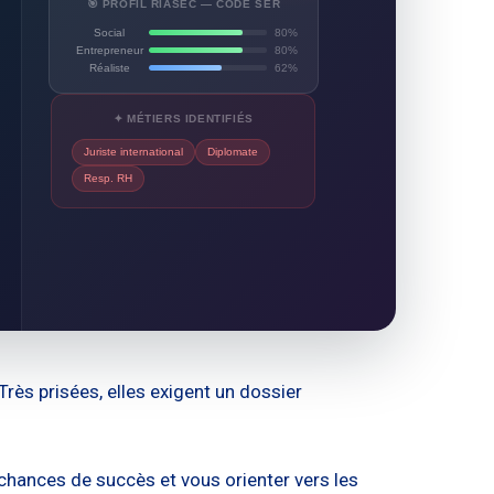
🎯 PROFIL RIASEC — CODE SER
Social
80%
Entrepreneur
80%
Réaliste
62%
✦ MÉTIERS IDENTIFIÉS
Juriste international
Diplomate
Resp. RH
Très prisées, elles exigent un dossier
chances de succès et vous orienter vers les