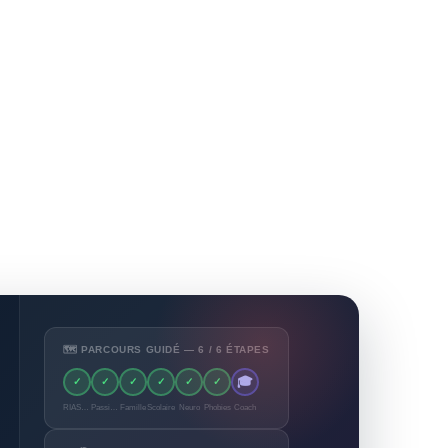
🗺️ PARCOURS GUIDÉ — 6 / 6 ÉTAPES
🎓
✓
✓
✓
✓
✓
✓
RIASEC
Passions
Famille
Scolaire
Neuro
Phobies
Coach