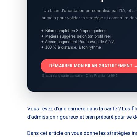
Un bilan d'orientation personnalisé par l'IA, et s
humain pour valider ta stratégie et construire de
✦ Bilan complet en 8 étapes guidées
✦ Métiers suggérés selon ton profil réel
✦ Accompagnement Parcoursup de A à Z
✦ 100 % à distance, à ton rythme
DÉMARRER MON BILAN GRATUITEMENT 
Gratuit sans carte bancaire · Offre Premium à 99 €
Vous rêvez d’une carrière dans la santé ? Les fi
d’admission rigoureux et bien préparé pour se 
Dans cet article on vous donne les stratégies i