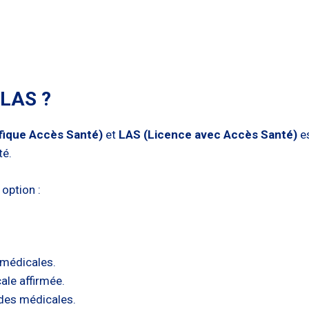
 LAS ?
fique Accès Santé)
et
LAS (Licence avec Accès Santé)
es
té.
 option :
 médicales.
ale affirmée.
udes médicales.