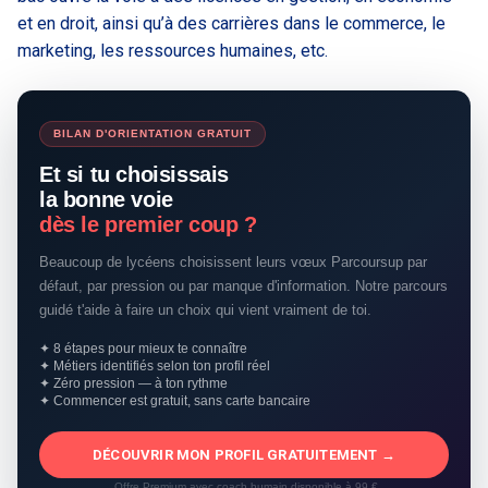
et en droit, ainsi qu’à des carrières dans le commerce, le
marketing, les ressources humaines, etc.
BILAN D'ORIENTATION GRATUIT
Et si tu choisissais
la bonne voie
dès le premier coup ?
Beaucoup de lycéens choisissent leurs vœux Parcoursup par
défaut, par pression ou par manque d'information. Notre parcours
guidé t'aide à faire un choix qui vient vraiment de toi.
✦ 8 étapes pour mieux te connaître
✦ Métiers identifiés selon ton profil réel
✦ Zéro pression — à ton rythme
✦ Commencer est gratuit, sans carte bancaire
DÉCOUVRIR MON PROFIL GRATUITEMENT →
Offre Premium avec coach humain disponible à 99 €