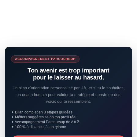
ACCOMPAGNEMENT PARCOURSUP
Ton avenir est trop important
pour le laisser au hasard.
Un bilan d'orientation personnalisé par l'IA, et si tu le souhaites,
un coach humain pour valider ta stratégie et construire des
vœux qui te ressemblent.
✦ Bilan complet en 8 étapes guidées
✦ Métiers suggérés selon ton profil réel
✦ Accompagnement Parcoursup de A à Z
✦ 100 % à distance, à ton rythme