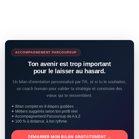
ACCOMPAGNEMENT PARCOURSUP
Ton avenir est trop important
pour le laisser au hasard.
Un bilan d'orientation personnalisé par l'IA, et si tu le souhaites,
un coach humain pour valider ta stratégie et construire des
vœux qui te ressemblent.
✦ Bilan complet en 8 étapes guidées
✦ Métiers suggérés selon ton profil réel
✦ Accompagnement Parcoursup de A à Z
✦ 100 % à distance, à ton rythme
DÉMARRER MON BILAN GRATUITEMENT →