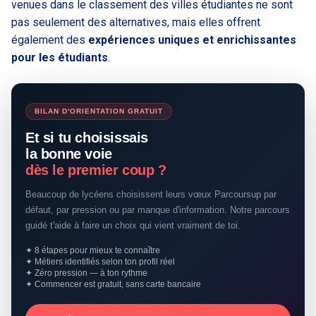
venues dans le classement des villes étudiantes ne sont
pas seulement des alternatives, mais elles offrent
également des
expériences uniques et enrichissantes
pour les étudiants
.
BILAN D'ORIENTATION GRATUIT
Et si tu choisissais
la bonne voie
dès le premier coup ?
Beaucoup de lycéens choisissent leurs vœux Parcoursup par
défaut, par pression ou par manque d'information. Notre parcours
guidé t'aide à faire un choix qui vient vraiment de toi.
✦ 8 étapes pour mieux te connaître
✦ Métiers identifiés selon ton profil réel
✦ Zéro pression — à ton rythme
✦ Commencer est gratuit, sans carte bancaire