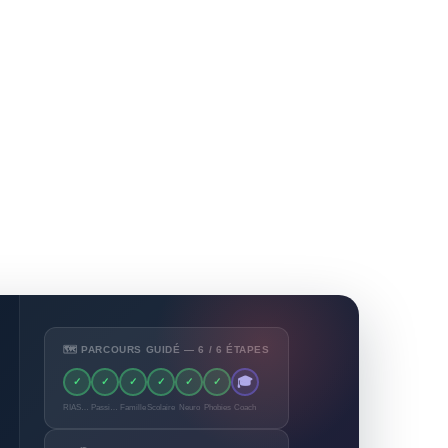
🗺️ PARCOURS GUIDÉ — 6 / 6 ÉTAPES
🎓
✓
✓
✓
✓
✓
✓
RIASEC
Passions
Famille
Scolaire
Neuro
Phobies
Coach