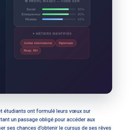
🎯 PROFIL RIASEC — CODE SER
Social
80%
Entrepreneur
80%
Réaliste
62%
✦ MÉTIERS IDENTIFIÉS
Juriste international
Diplomate
Resp. RH
et étudiants ont formulé leurs vœux sur
tant un passage obligé pour accéder aux
er ses chances d’obtenir le cursus de ses rêves