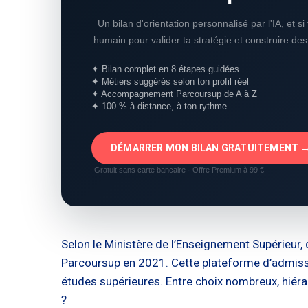
Un bilan d'orientation personnalisé par l'IA, et s
humain pour valider ta stratégie et construire de
✦ Bilan complet en 8 étapes guidées
✦ Métiers suggérés selon ton profil réel
✦ Accompagnement Parcoursup de A à Z
✦ 100 % à distance, à ton rythme
DÉMARRER MON BILAN GRATUITEMENT 
Gratuit sans carte bancaire · Offre Premium à 99 €
Selon le Ministère de l’Enseignement Supérieur, 
Parcoursup en 2021. Cette plateforme d’admiss
études supérieures. Entre choix nombreux, hiéra
?