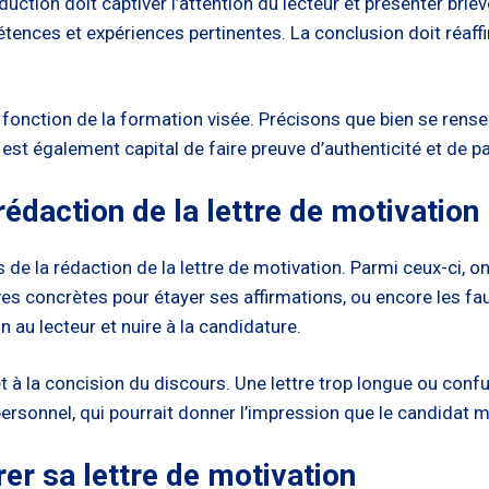
duction doit captiver l’attention du lecteur et présenter briè
tences et expériences pertinentes. La conclusion doit réaffi
n fonction de la formation visée. Précisons que bien se rense
st également capital de faire preuve d’authenticité et de pa
rédaction de la lettre de motivation
s de la rédaction de la lettre de motivation. Parmi ceux-ci, o
ves concrètes pour étayer ses affirmations, ou encore les f
au lecteur et nuire à la candidature.
 et à la concision du discours. Une lettre trop longue ou con
personnel, qui pourrait donner l’impression que le candidat 
er sa lettre de motivation