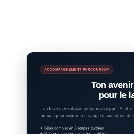
ACCOMPAGNEMENT PARCOURSUP
Ton avenir
pour le l
Un bilan d'orientation personnalisé par l'IA, et s
humain pour valider ta stratégie et construire de
✦ Bilan complet en 8 étapes guidées
✦ Métiers suggérés selon ton profil réel