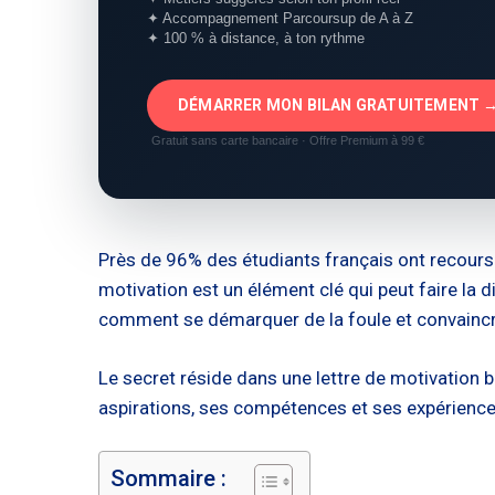
✦ Accompagnement Parcoursup de A à Z
✦ 100 % à distance, à ton rythme
DÉMARRER MON BILAN GRATUITEMENT 
Gratuit sans carte bancaire · Offre Premium à 99 €
Près de 96% des étudiants français ont recours 
motivation est un élément clé qui peut faire la 
comment se démarquer de la foule et convaincre
Le secret réside dans une lettre de motivation 
aspirations, ses compétences et ses expériences.
Sommaire :