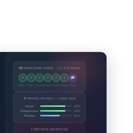
🗺️ PARCOURS GUIDÉ — 6 / 6 ÉTAPES
🎓
✓
✓
✓
✓
✓
✓
RIASEC
Passions
Famille
Scolaire
Neuro
Phobies
Coach
🎯 PROFIL RIASEC — CODE SER
Social
80%
Entrepreneur
80%
Réaliste
62%
✦ MÉTIERS IDENTIFIÉS