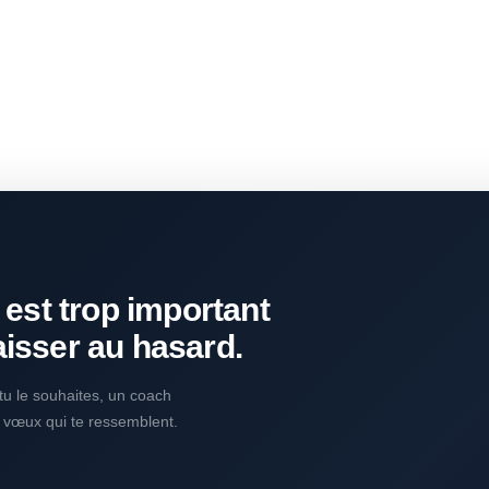
 est trop important
aisser au hasard.
i tu le souhaites, un coach
s vœux qui te ressemblent.