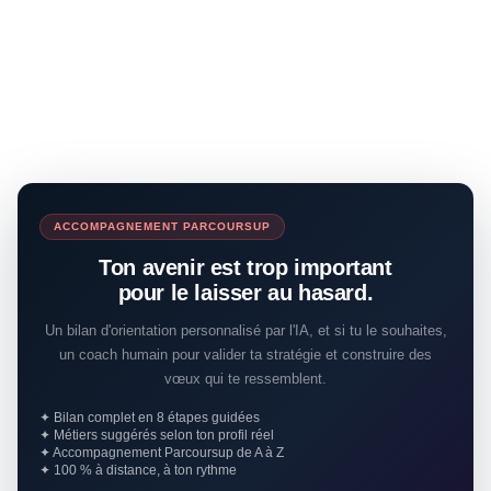
ACCOMPAGNEMENT PARCOURSUP
Ton avenir est trop important
pour le laisser au hasard.
Un bilan d'orientation personnalisé par l'IA, et si tu le souhaites,
un coach humain pour valider ta stratégie et construire des
vœux qui te ressemblent.
✦ Bilan complet en 8 étapes guidées
✦ Métiers suggérés selon ton profil réel
✦ Accompagnement Parcoursup de A à Z
✦ 100 % à distance, à ton rythme