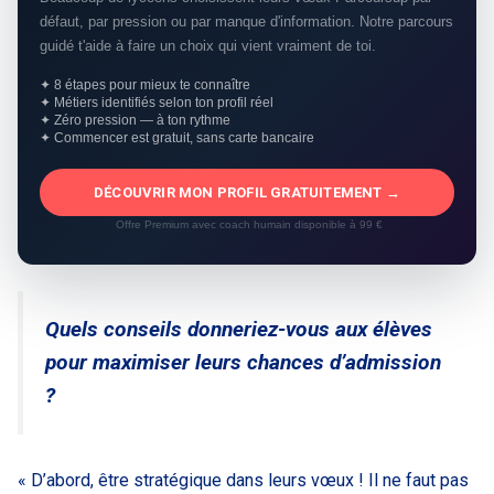
défaut, par pression ou par manque d'information. Notre parcours
guidé t'aide à faire un choix qui vient vraiment de toi.
✦ 8 étapes pour mieux te connaître
✦ Métiers identifiés selon ton profil réel
✦ Zéro pression — à ton rythme
✦ Commencer est gratuit, sans carte bancaire
DÉCOUVRIR MON PROFIL GRATUITEMENT →
Offre Premium avec coach humain disponible à 99 €
Quels conseils donneriez-vous aux élèves
pour maximiser leurs chances d’admission
?
« D’abord, être stratégique dans leurs vœux ! Il ne faut pas