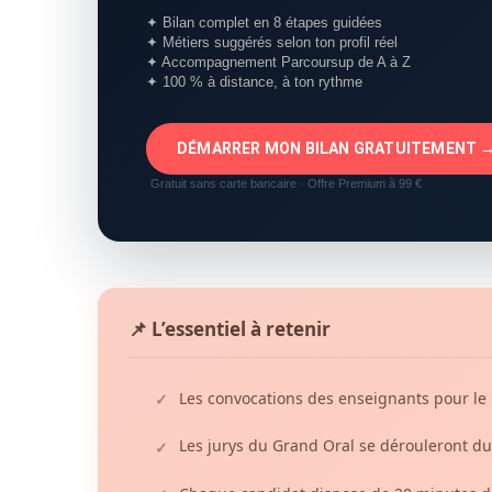
✦ Bilan complet en 8 étapes guidées
✦ Métiers suggérés selon ton profil réel
✦ Accompagnement Parcoursup de A à Z
✦ 100 % à distance, à ton rythme
DÉMARRER MON BILAN GRATUITEMENT 
Gratuit sans carte bancaire · Offre Premium à 99 €
📌 L’essentiel à retenir
Les convocations des enseignants pour le 
✓
Les jurys du Grand Oral se dérouleront du 
✓