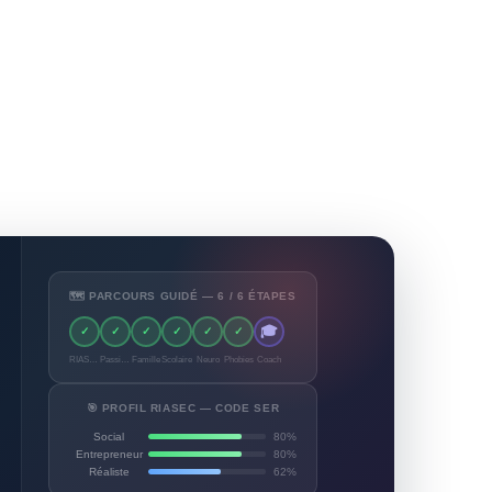
🗺️ PARCOURS GUIDÉ — 6 / 6 ÉTAPES
🎓
✓
✓
✓
✓
✓
✓
RIASEC
Passions
Famille
Scolaire
Neuro
Phobies
Coach
🎯 PROFIL RIASEC — CODE SER
Social
80%
Entrepreneur
80%
Réaliste
62%