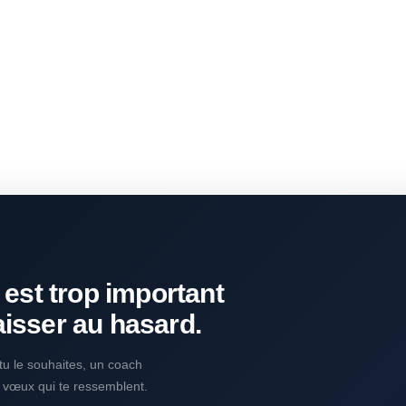
 est trop important
aisser au hasard.
i tu le souhaites, un coach
s vœux qui te ressemblent.