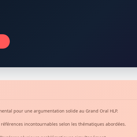
→
mental pour une argumentation solide au Grand Oral HLP.
s références incontournables selon les thématiques abordées.