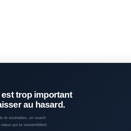
 est trop important
aisser au hasard.
i tu le souhaites, un coach
s vœux qui te ressemblent.