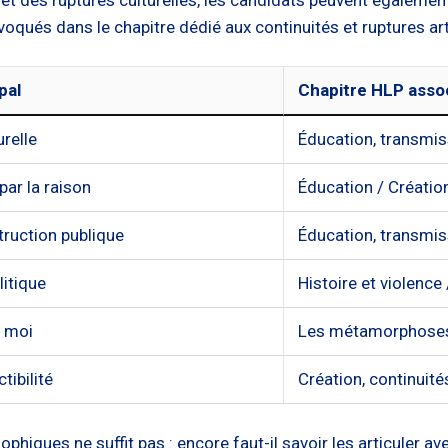
qués dans le chapitre dédié aux continuités et ruptures art
pal
Chapitre HLP asso
relle
Éducation, transmis
ar la raison
Éducation / Création
truction publique
Éducation, transmis
litique
Histoire et violence
t moi
Les métamorphoses
tibilité
Création, continuité
phiques ne suffit pas : encore faut-il savoir les articuler av