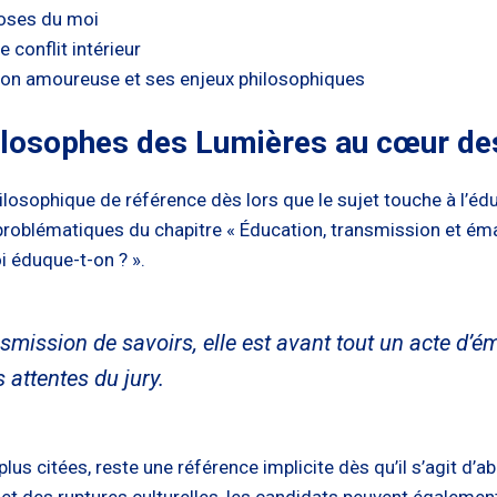
oses du moi
le conflit intérieur
tion amoureuse et ses enjeux philosophiques
hilosophes des Lumières au cœur de
losophique de référence dès lors que le sujet touche à l’édu
problématiques du chapitre « Éducation, transmission et éma
i éduque-t-on ? ».
nsmission de savoirs, elle est avant tout un acte d’é
 attentes du jury.
 plus citées, reste une référence implicite dès qu’il s’agit d’a
n et des ruptures culturelles, les candidats peuvent égaleme