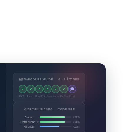
🗺️ PARCOURS GUIDÉ — 6 / 6 ÉTAPES
🎓
✓
✓
✓
✓
✓
✓
RIASEC
Passions
Famille
Scolaire
Neuro
Phobies
Coach
🎯 PROFIL RIASEC — CODE SER
Social
80%
Entrepreneur
80%
Réaliste
62%