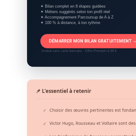
✦ Bilan complet en 8 étapes guidées
✦ Métiers suggérés selon ton profil réel
✦ Accompagnement Parcoursup de A à Z
✦ 100 % à distance, à ton rythme
DÉMARRER MON BILAN GRATUITEMENT 
Gratuit sans carte bancaire · Offre Premium à 99 €
📌 L’essentiel à retenir
Choisir des œuvres pertinentes est fonda
✓
Victor Hugo, Rousseau et Voltaire sont de
✓