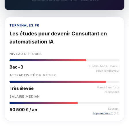
TERMINALES.FR
Les études pour devenir Consultant en
automatisation IA
NIVEAU D’ÉTUDES
Bac+3
Du sans-bac au Bac+5
selon l’employeur
ATTRACTIVITÉ DU MÉTIER
Très élevée
Marché en forte
croissance
SALAIRE MÉDIAN
50 500 € / an
Source :
top-metiers.fr
(IIS)