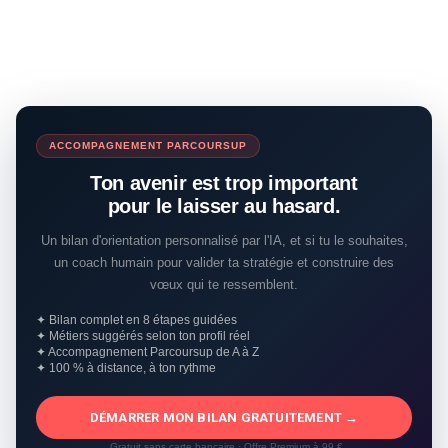
ACCOMPAGNEMENT PARCOURSUP
Ton avenir est trop important
pour le laisser au hasard.
Un bilan d'orientation personnalisé par l'IA, et si tu le souhaites,
un coach humain pour valider ta stratégie et construire des
vœux qui te ressemblent.
✦ Bilan complet en 8 étapes guidées
✦ Métiers suggérés selon ton profil réel
✦ Accompagnement Parcoursup de A à Z
✦ 100 % à distance, à ton rythme
DÉMARRER MON BILAN GRATUITEMENT →
Gratuit sans carte bancaire · Offre Premium à 99 €