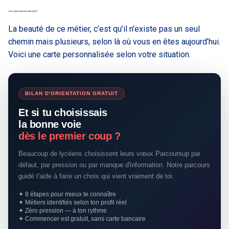
Quel cursus choisir selon votre profil ?
La beauté de ce métier, c’est qu’il n’existe pas un seul
chemin mais plusieurs, selon là où vous en êtes aujourd’hui.
Voici une carte personnalisée selon votre situation.
BILAN D'ORIENTATION GRATUIT
Et si tu choisissais
la bonne voie
dès le premier coup ?
Beaucoup de lycéens choisissent leurs vœux Parcoursup par
défaut, par pression ou par manque d'information. Notre parcours
guidé t'aide à faire un choix qui vient vraiment de toi.
✦ 8 étapes pour mieux te connaître
✦ Métiers identifiés selon ton profil réel
✦ Zéro pression — à ton rythme
✦ Commencer est gratuit, sans carte bancaire