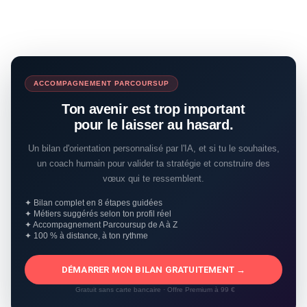
ACCOMPAGNEMENT PARCOURSUP
Ton avenir est trop important
pour le laisser au hasard.
Un bilan d'orientation personnalisé par l'IA, et si tu le souhaites,
un coach humain pour valider ta stratégie et construire des
vœux qui te ressemblent.
✦ Bilan complet en 8 étapes guidées
✦ Métiers suggérés selon ton profil réel
✦ Accompagnement Parcoursup de A à Z
✦ 100 % à distance, à ton rythme
DÉMARRER MON BILAN GRATUITEMENT →
Gratuit sans carte bancaire · Offre Premium à 99 €