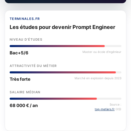
TERMINALES.FR
Les études pour devenir Prompt Engineer
NIVEAU D’ÉTUDES
Bac+5/6
Master ou école d’ingénieur
ATTRACTIVITÉ DU MÉTIER
Très forte
Marché en explosion depuis 2023
SALAIRE MÉDIAN
68 000 € / an
Source :
top-metiers.fr
(IIS)