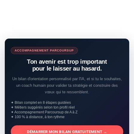
ACCOMPAGNEMENT PARCOURSUP
Ton avenir est trop important
pour le laisser au hasard.
Un bilan d'orientation personnalisé par l'IA, et si tu le souhaites,
un coach humain pour valider ta stratégie et construire des
vœux qui te ressemblent.
✦ Bilan complet en 8 étapes guidées
✦ Métiers suggérés selon ton profil réel
✦ Accompagnement Parcoursup de A à Z
✦ 100 % à distance, à ton rythme
DÉMARRER MON BILAN GRATUITEMENT →