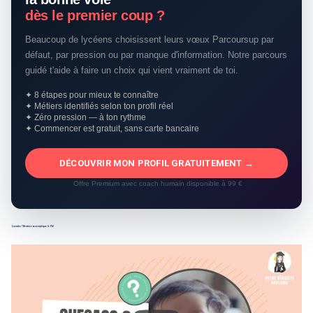
dès le premier coup ?
Beaucoup de lycéens choisissent leurs vœux Parcoursup par
défaut, par pression ou par manque d'information. Notre parcours
guidé t'aide à faire un choix qui vient vraiment de toi.
✦ 8 étapes pour mieux te connaître
✦ Métiers identifiés selon ton profil réel
✦ Zéro pression — à ton rythme
✦ Commencer est gratuit, sans carte bancaire
DÉCOUVRIR MON PROFIL GRATUITEMENT →
Offre Premium avec coach humain disponible à 99 €
Quesako ? Béatrice vous explique le PAI